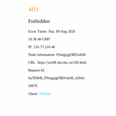
光影漫游 · 巴哈姆特动画疯
☰
🔍
首页 > 电影 > 正在热播